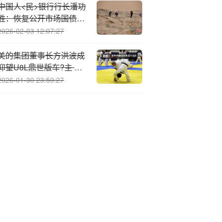
中国人<民>银行行长潘功
胜：恢复公开市场国债买
卖操作 重点推进宏观审慎
2026-02-03 12:07:27
管理四方面工作
美的集团董事长方洪波成
仰望U8L鼎世版车?主 王
传福亲自交车
2026-01-30 23:59:27