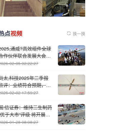
热点
视频
换一换
2025,通威?高效组件全球
合作伙伴联合发展大会海
外分论坛成功举行
2026-02-05 02:22:27
尚太,科技2025年三季报
点评：业绩符合预期，盈
利能力坚韧【民生电新】
2026-02-02 17:59:27
国:信证券：维持三生制药
“优于大市”评级 将开展两
项关键3期临床研究
2026-01-28 08:08:27