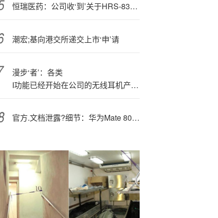
恒瑞医药：公司收‘到’关于HRS-8364片的《药物临床试验批准通知书》
潮宏;基向港交所递交上市‘申’请
漫步‘者’：各类
I功能已经开始在公司的无线耳机产品中应用
官方.文档泄露?细节：华为Mate 80或全系支持3D人脸识别