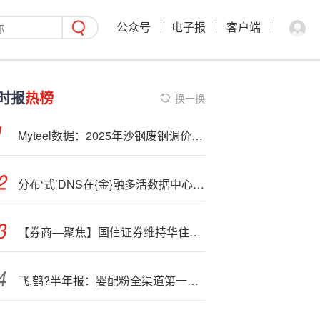
公众号
电子报
客户端
时报
热榜
换一换
My
teel数据：2025年沙钢废钢调价汇总
分布‘式’DNS在{金}融多活数据中心的实践
【券商—聚焦】国信证券维持华住集团(01179)“优于大市”评级 指周期预期改善则有望展现较强业绩潜力
飞,鹤?半年报：婴配粉全渠道第一地位稳固，全球化布局打开新增量