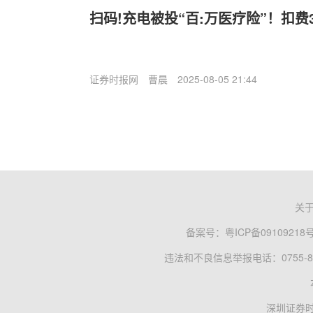
扫码!充电被投“百:万医疗险”！扣
证券时报网
曹晨
2025-08-05 21:44
关
备案号：
粤ICP备09109218
违法和不良信息举报电话：0755-83
深圳证券