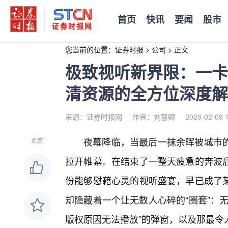
首页
快讯
要闻
股市
您当前的位置：
证券时报
>
公司
>
正文
极致视听新界限：一卡
清资源的全方位深度解
来源：证券时报网
作者：刘慧卿
2026-02-09 
夜幕降临，当最后一抹余晖被城市的
点赞
拉开帷幕。在结束了一整天疲惫的奔波
份能够慰藉心灵的视听盛宴，早已成了
却隐藏着一个让无数人心碎的“圈套”：
版权原因无法播放”的弹窗，以及那最令