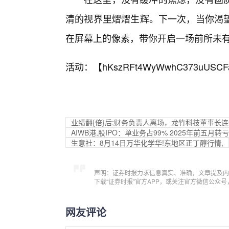
清的视界里熠熠生辉。下一次，当你渴
在屏幕上的像素，带你开启一场前所未
活动：【
hKszRFt4WyWwhC373uUSCF
业绩翻{倍}后;财务负责人离场，龙竹科技董事长
AIWB港,股IPO：单业务占99% 2025年前五
生意社：8月14日万华化学华!东地区正丁醇行情,
声明：证券时报力求信息真实、准确，文章提及内
下载“证券时报”官方APP，或关注官方微信公众
网友评论