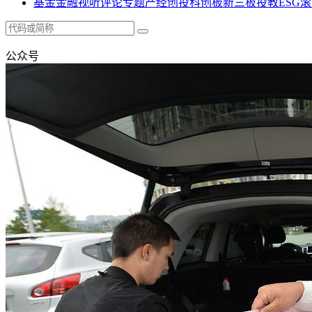
基金
金融
视听
评论
专题
产经
创投
科创板
新三板
投教
ESG
滚
公众号